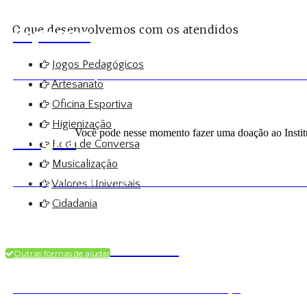
O que desenvolvemos com os atendidos
Esportes
Jogos Pedagógicos
As oficinas esportivas ensinam o trabalho em 
Artesanato
Oficina Esportiva
Higienização
Você pode nesse momento fazer uma doação ao Institu
Alegria
Roda de Conversa
Musicalização
Crianças confiantes e orientadas em valores un
Valores Universais
Cidadania
Trabalhos Manuais
Outras formas de ajudar
Incentivam a criatividade da criança