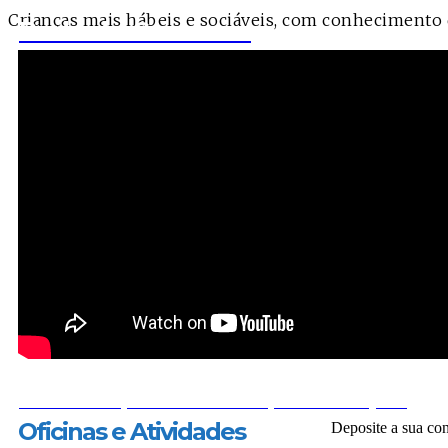
Crianças mais hábeis e sociáveis, com conhecimento d
Roda de Conversa
Uma oportunidade para ouvir e orientar a cri
Crescimento
Apoio escolar para complementar o aprendiz
Alimentaçao
Cada criança faz duas refeições no Projeto
Oficinas e Atividades
Deposite a sua con