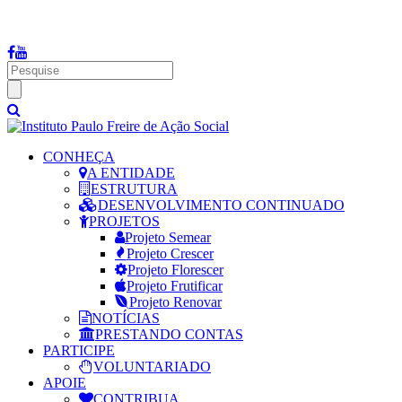
Fale Conosco: (19) 3012-2234 | Email:
adm@institutopaulofreire.com
CONHEÇA
A ENTIDADE
ESTRUTURA
DESENVOLVIMENTO CONTINUADO
PROJETOS
Projeto Semear
Projeto Crescer
Projeto Florescer
Projeto Frutificar
Projeto Renovar
NOTÍCIAS
PRESTANDO CONTAS
PARTICIPE
VOLUNTARIADO
APOIE
CONTRIBUA