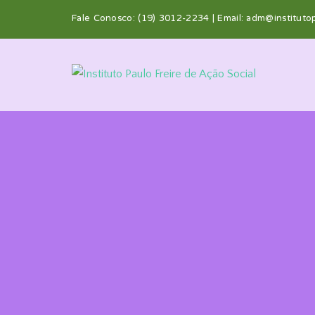
Fale Conosco: (19) 3012-2234 | Email:
adm@institutop