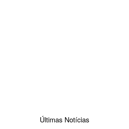
567
crianças atendidas na instituição desde 2008.
185
famílias diretamente beneficiadas pelo serviço em 2022.
210
crianças atendidas diariamente em dois turnos em 2022.
07
projetos oferecidos na formação.
Últimas Notícias