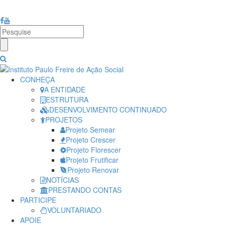
Fale Conosco: (19) 3012-2234 | Email:
adm@institutopaulofreire.com.
CONHEÇA
A ENTIDADE
ESTRUTURA
DESENVOLVIMENTO CONTINUADO
PROJETOS
Projeto Semear
Projeto Crescer
Projeto Florescer
Projeto Frutificar
Projeto Renovar
NOTÍCIAS
PRESTANDO CONTAS
PARTICIPE
VOLUNTARIADO
APOIE