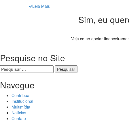
Leia Mais
Sim, eu quero
Veja como apoiar financeiramen
Pesquise no Site
Pesquisar
por:
Navegue
Contribua
Institucional
Multimídia
Notícias
Contato