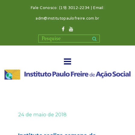
Fale Conosco: (19) 3012-2234 | Email:
adm@institutopaulofreire.com.br
24 de maio de 2018