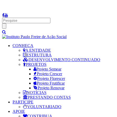
Fale Conosco: (19) 3012-2234 | Email:
adm@institutopaulofreire.com
CONHEÇA
A ENTIDADE
ESTRUTURA
DESENVOLVIMENTO CONTINUADO
PROJETOS
Projeto Semear
Projeto Crescer
Projeto Florescer
Projeto Frutificar
Projeto Renovar
NOTÍCIAS
PRESTANDO CONTAS
PARTICIPE
VOLUNTARIADO
APOIE
CONTRIBUA