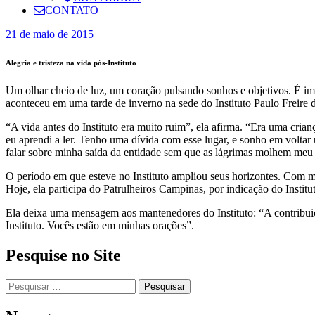
CONTATO
21 de maio de 2015
Alegria e tristeza na vida pós-Instituto
Um olhar cheio de luz, um coração pulsando sonhos e objetivos. É im
aconteceu em uma tarde de inverno na sede do Instituto Paulo Freire d
“A vida antes do Instituto era muito ruim”, ela afirma. “Era uma crianç
eu aprendi a ler. Tenho uma dívida com esse lugar, e sonho em voltar u
falar sobre minha saída da entidade sem que as lágrimas molhem meu 
O período em que esteve no Instituto ampliou seus horizontes. Com mu
Hoje, ela participa do Patrulheiros Campinas, por indicação do Institu
Ela deixa uma mensagem aos mantenedores do Instituto: “A contribuiçã
Instituto. Vocês estão em minhas orações”.
Pesquise no Site
Pesquisar
por: