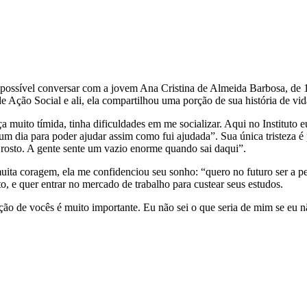
possível conversar com a jovem Ana Cristina de Almeida Barbosa, de 15
e Ação Social e ali, ela compartilhou uma porção de sua história de vi
a muito tímida, tinha dificuldades em me socializar. Aqui no Instituto e
m dia para poder ajudar assim como fui ajudada”. Sua única tristeza é p
rosto. A gente sente um vazio enorme quando sai daqui”.
ita coragem, ela me confidenciou seu sonho: “quero no futuro ser a ped
to, e quer entrar no mercado de trabalho para custear seus estudos.
o de vocês é muito importante. Eu não sei o que seria de mim se eu não