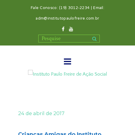
Fale Conosco: (19) 3012-2234 | Email:
adm@institutopaulofreire.com.br
24 de abril de 2017
Crianças Amigas do Instituto