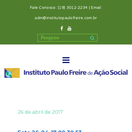
Fale Conosco: (19) 3012-2234 | Email:
adm@institutopaulofreire.com.br
26 de abril de 2017