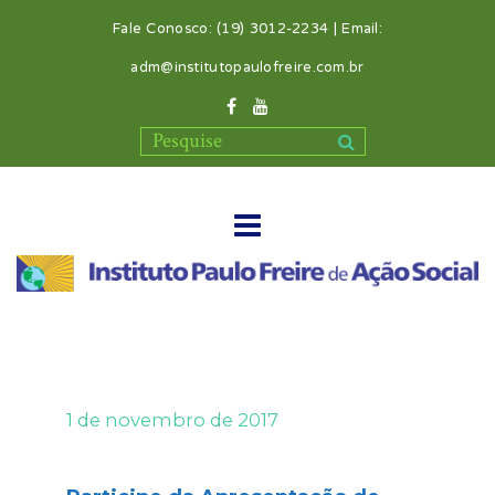
Fale Conosco: (19) 3012-2234 | Email:
adm@institutopaulofreire.com.br
1 de novembro de 2017