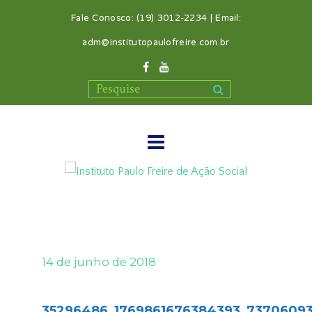
Fale Conosco: (19) 3012-2234 | Email:
adm@institutopaulofreire.com.br
14 de junho de 2018
35296486_1769861676384393_7370609