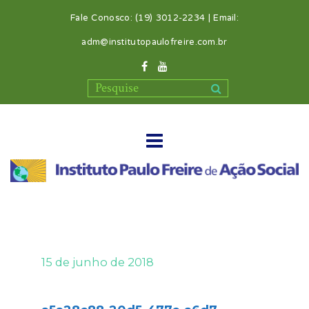
Fale Conosco: (19) 3012-2234 | Email:
adm@institutopaulofreire.com.br
15 de junho de 2018