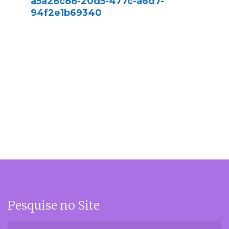
a5a28c88-20d5-477c-a6d7-
94f2e1b69340
Pesquise no Site