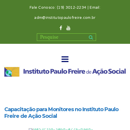
Fale Conosco: (19) 3012-2234 | Email:
adm@institutopaulofreire.com.br
Capacitação para Monitores no Instituto Paulo
Freire de Ação Social