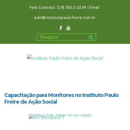
Fale Conosco: (19) 3012-2234 | Email:
adm@institutopaulofreire.com.br
Capacitação para Monitores no Instituto Paulo
Freire de Ação Social